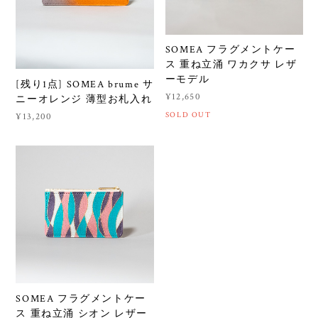
SOMEA フラグメントケー
ス 重ね立涌 ワカクサ レザ
ーモデル
[残り1点] SOMEA brume サ
¥12,650
ニーオレンジ 薄型お札入れ
SOLD OUT
¥13,200
SOMEA フラグメントケー
ス 重ね立涌 シオン レザー