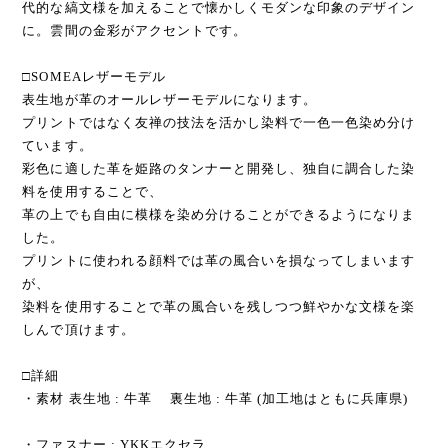
代的な縞文様を加えることで懐かしくモダンな印象のデザイン
に。雲間の金彩がアクセントです。
□SOMEAレザーモデル
表生地が革のオールレザーモデルになります。
プリントではなく友禅の技法を活かし染料で一色一色染め分け
ています。
彩色に適した革を姫路のタンナーと開発し、独自に調合した染
料を使用することで、
革の上でも自由に模様を染め分けることができるようになりま
した。
プリントに使われる顔料では革の風合いを損なってしまいます
が、
染料を使用することで革の風合いを残しつつ鮮やかな文様を楽
しんで頂けます。
□詳細
​・素材​ 表生地 : 牛革 裏生地 : 牛革 (加工地はともに兵庫県)
・ファスナー : YKKエクセラ