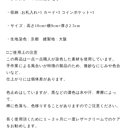
・収納 :お札入れ×1 カード×3 コインポケット×1
・サイズ : 高さ10cm×横9cm×厚さ2.5cm
・生地染色 : 京都 縫製地 : 大阪​​
□ご使用上の注意
この商品は一点一点職人が染色した素材を使用しています。
手作業による風合いが特徴の製品のため、微妙なにじみや色合
いなど、
仕上がりには個体差があります。
色止めはしていますが、黒などの濃色は水や汗、摩擦によっ
て、
稀に色落ち、色移りすることがありますのでご注意ください。
長く使用頂くために１～２ヶ月に一度レザークリームでのケア
をお勧めします。