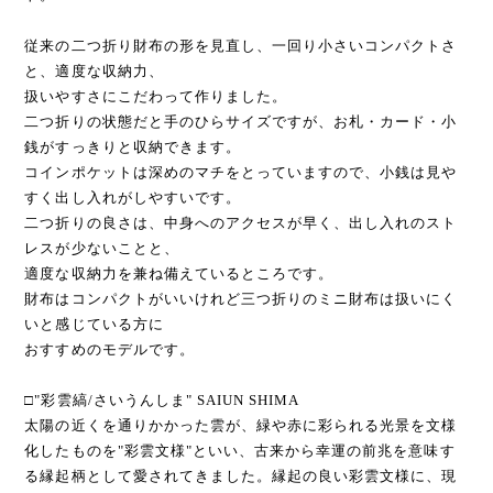
従来の二つ折り財布の形を見直し、一回り小さいコンパクトさ
と、適度な収納力、
扱いやすさにこだわって作りました。
二つ折りの状態だと手のひらサイズですが、お札・カード・小
銭がすっきりと収納できます。
コインポケットは深めのマチをとっていますので、小銭は見や
すく出し入れがしやすいです。
二つ折りの良さは、中身へのアクセスが早く、出し入れのスト
レスが少ないことと、
適度な収納力を兼ね備えているところです。
財布はコンパクトがいいけれど三つ折りのミニ財布は扱いにく
いと感じている方に
おすすめのモデルです。
□"彩雲縞/さいうんしま" SAIUN SHIMA
太陽の近くを通りかかった雲が、緑や赤に彩られる光景を文様
化したものを"彩雲文様"といい、古来から幸運の前兆を意味す
る縁起柄として愛されてきました。縁起の良い彩雲文様に、現