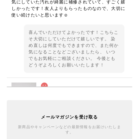
気にしていた汚れが綺麗に補修されていて、すごく嬉
しかったです！友人よりもらったものなので、大切に
使い続けたいと思います☺️
喜んでいただけてよかったです！こちらこ
そ大切にしていただけて嬉しいです。 染
め直しは何度でもできますので、また何か
気になることなどございましたら、 いつ
でもお気軽にご相談ください。 今後とも
どうぞよろしくお願いいたします！
SOMEA brume レモン フラグメントケース 内装:アイボリー
2026/07/05
メールマガジンを受け取る
新商品やキャンペーンなどの最新情報をお届けいたしま
SOMEA brume タンゴブルー ラウンドファスナー長財布
す。
2026/07/02